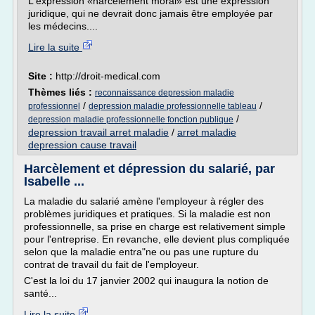
L'expression «harcèlement moral» est une expression
juridique, qui ne devrait donc jamais être employée par
les médecins....
Lire la suite
Site :
http://droit-medical.com
Thèmes liés :
reconnaissance depression maladie
/
/
professionnel
depression maladie professionnelle tableau
/
depression maladie professionnelle fonction publique
depression travail arret maladie
/
arret maladie
depression cause travail
Harcèlement et dépression du salarié, par
Isabelle ...
La maladie du salarié amène l'employeur à régler des
problèmes juridiques et pratiques. Si la maladie est non
professionnelle, sa prise en charge est relativement simple
pour l'entreprise. En revanche, elle devient plus compliquée
selon que la maladie entra"ne ou pas une rupture du
contrat de travail du fait de l'employeur.
C'est la loi du 17 janvier 2002 qui inaugura la notion de
santé...
Lire la suite