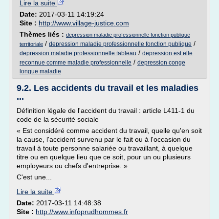
Lire la suite
Date:
2017-03-11 14:19:24
Site :
http://www.village-justice.com
Thèmes liés :
depression maladie professionnelle fonction publique
/
/
depression maladie professionnelle fonction publique
territoriale
/
depression maladie professionnelle tableau
depression est elle
/
reconnue comme maladie professionnelle
depression conge
longue maladie
9.2. Les accidents du travail et les maladies
...
Définition légale de l'accident du travail : article L411-1 du
code de la sécurité sociale
« Est considéré comme accident du travail, quelle qu'en soit
la cause, l'accident survenu par le fait ou à l'occasion du
travail à toute personne salariée ou travaillant, à quelque
titre ou en quelque lieu que ce soit, pour un ou plusieurs
employeurs ou chefs d'entreprise. »
C'est une...
Lire la suite
Date:
2017-03-11 14:48:38
Site :
http://www.infoprudhommes.fr