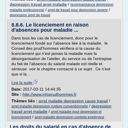
depression travail arret maladie
/
reconnaissance depression
/
/
maladie professionnel
arret de travail pour depression severe
depression arret de travail
8.8.6. Le licenciement en raison
d'absences pour maladie ...
Dans tous les cas de licenciement, donc pour le
licenciement fondé sur l'absence liée à la maladie, le
Conseil des prud'hommes vérifiera si la cause du
licenciement qui n'est jamais la maladie mais la
désorganisation de l'atelier, du service ou de l'entrepise
du fait de l'absence du salarié malade est réelle et
sérieuse voir le chapitre consacré à ce sujet . Ce n'est
que si la...
Lire la suite
Date:
2017-03-11 14:44:35
Site :
http://www.infoprudhommes.fr
Thèmes liés :
arret maladie depression cause travail
/
/
depression
arret maladie depression rupture conventionnelle
travail arret maladie
/
arret maladie pour depression et
/
licenciement
arret maladie depression controle employeur
Les droits du salarié en cas d'absence de