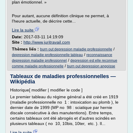
plan émotionnel. »
Pour autant, aucune définition clinique ne permet, à
l'heure actuelle, de décrire cette...
Lire la suite
Date:
2017-03-11 14:19:09
Site :
http://www.juritravail.com
Thèmes liés :
/
burn out depression maladie professionnelle
/
depression maladie professionnelle tableau
reconnaissance
/
depression maladie professionnel
depression est elle reconnue
/
comme maladie professionnelle
burn out depression angoisse
Tableaux de maladies professionnelles —
Wikipédia
Historique[ modifier | modifier le code ]
Le premier tableau du régime général a été créé en 1919
(maladie professionnelle no 1 : intoxication au plomb ), le
dernier date de 1999 (MP no 98 : sciatique par hernie
discale consécutive à des manutentions). Entre temps,
certains tableaux ont été abrogés et d'autres scindés en
plusieurs tableaux ( no 10, 10bis, 10ter, etc. ). Il...
Lire la suite