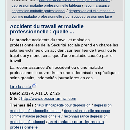
burn out depression maladie professionnelle
/
depression maladie professionnelle tableau
reconnaissance
/
depression maladie professionnel
depression est elle reconnue
/
comme maladie professionnelle
burn out depression que faire
Accident du travail et maladie
professionnelle : quelle ...
La branche accidents du travail et maladies
professionnelles de la Sécurité sociale prend en charge les
salariés victimes d'un accident sur leur lieu de travail ou le
trajet qui y mène, ainsi que d'une maladie causée par le
travail.
La reconnaissance d'un accident ou d'une maladie
professionnelle ouvre droit à une indemnisation spécifique :
soins gratuits, indemnités journalières en cas...
Lire la suite
Date:
2017-03-11 10:27:26
Site :
http://www.dossierfamilial.com
Thèmes liés :
/
taux d'incapacite pour depression
depression
/
maladie professionnelle tableau
depression est elle reconnue
/
comme maladie professionnelle
reconnaissance depression
/
arret maladie pour depression
maladie professionnel
professionnelle