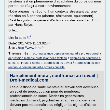
Le stress est un phénomène d'adaptation du corps qui nous
permet de réagir à notre environnement.
Notre organisme répond à un contexte stressant par une
réaction en 3 phases (alarme, résistance, épuisement).
C'est le syndrome général d'adaptation découvert en 1935,
par Hans Selye.
Si le...
Lire la suite
Date:
2017-03-11 13:02:44
Site :
http://www.inrs.fr
Thèmes liés :
/
reconnaissance depression maladie professionnel
/
depression maladie professionnelle tableau
depression nerveuse et
/
/
stress au travail
stress et depression au travail
depression est elle
reconnue comme maladie professionnelle
Harcèlement moral, souffrance au travail |
Droit-medical.com
Les questions de santé mentale au travail sont devenues
un sujet de préoccupation pour de nombreux
professionnels de santé. Médecins généralistes,
médecins du travail, psychiatres et autres praticiens ne
doivent pas méconnaître ou négliger les signes d'alerte.