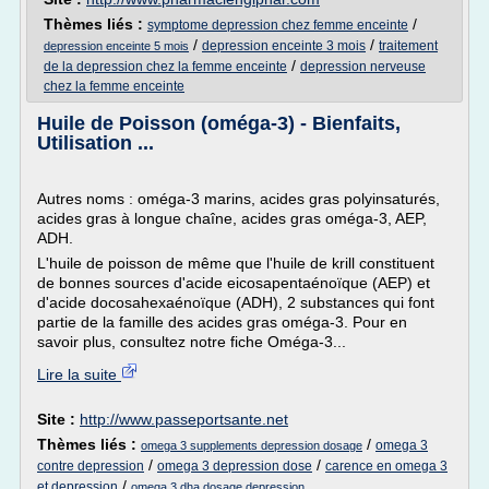
Thèmes liés :
/
symptome depression chez femme enceinte
/
/
depression enceinte 3 mois
traitement
depression enceinte 5 mois
/
de la depression chez la femme enceinte
depression nerveuse
chez la femme enceinte
Huile de Poisson (oméga-3) - Bienfaits,
Utilisation ...
Autres noms : oméga-3 marins, acides gras polyinsaturés,
acides gras à longue chaîne, acides gras oméga-3, AEP,
ADH.
L'huile de poisson de même que l'huile de krill constituent
de bonnes sources d'acide eicosapentaénoïque (AEP) et
d'acide docosahexaénoïque (ADH), 2 substances qui font
partie de la famille des acides gras oméga-3. Pour en
savoir plus, consultez notre fiche Oméga-3...
Lire la suite
Site :
http://www.passeportsante.net
Thèmes liés :
/
omega 3
omega 3 supplements depression dosage
/
/
contre depression
omega 3 depression dose
carence en omega 3
/
et depression
omega 3 dha dosage depression