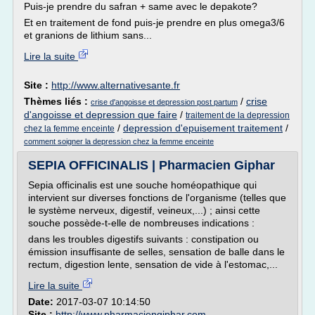
Puis-je prendre du safran + same avec le depakote?
Et en traitement de fond puis-je prendre en plus omega3/6
et granions de lithium sans...
Lire la suite
Site :
http://www.alternativesante.fr
Thèmes liés :
/
crise
crise d'angoisse et depression post partum
d'angoisse et depression que faire
/
traitement de la depression
/
depression d'epuisement traitement
/
chez la femme enceinte
comment soigner la depression chez la femme enceinte
SEPIA OFFICINALIS | Pharmacien Giphar
Sepia officinalis est une souche homéopathique qui
intervient sur diverses fonctions de l'organisme (telles que
le système nerveux, digestif, veineux,...) ; ainsi cette
souche possède-t-elle de nombreuses indications :
dans les troubles digestifs suivants : constipation ou
émission insuffisante de selles, sensation de balle dans le
rectum, digestion lente, sensation de vide à l'estomac,...
Lire la suite
Date:
2017-03-07 10:14:50
Site :
http://www.pharmaciengiphar.com