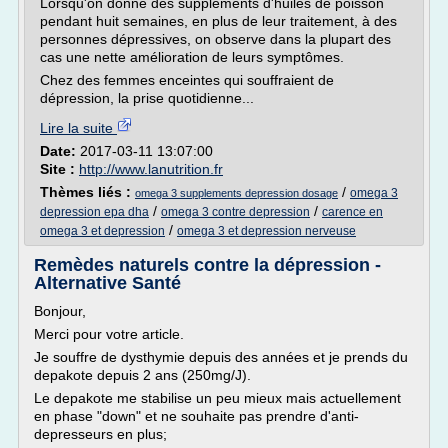
Lorsqu'on donne des suppléments d'huiles de poisson
pendant huit semaines, en plus de leur traitement, à des
personnes dépressives, on observe dans la plupart des
cas une nette amélioration de leurs symptômes.
Chez des femmes enceintes qui souffraient de
dépression, la prise quotidienne...
Lire la suite
Date:
2017-03-11 13:07:00
Site :
http://www.lanutrition.fr
Thèmes liés :
/
omega 3
omega 3 supplements depression dosage
/
/
depression epa dha
omega 3 contre depression
carence en
/
omega 3 et depression
omega 3 et depression nerveuse
Remèdes naturels contre la dépression -
Alternative Santé
Bonjour,
Merci pour votre article.
Je souffre de dysthymie depuis des années et je prends du
depakote depuis 2 ans (250mg/J).
Le depakote me stabilise un peu mieux mais actuellement
en phase "down" et ne souhaite pas prendre d'anti-
depresseurs en plus;