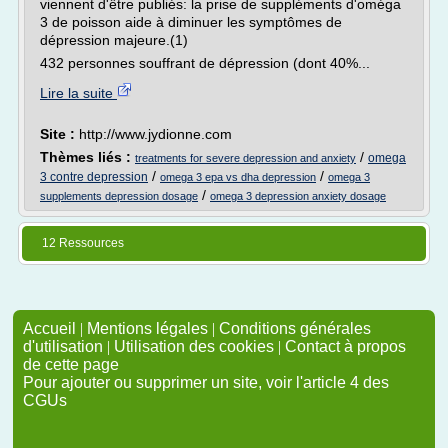
viennent d'être publiés: la prise de suppléments d'oméga
3 de poisson aide à diminuer les symptômes de
dépression majeure.(1)
432 personnes souffrant de dépression (dont 40%...
Lire la suite
Site :
http://www.jydionne.com
Thèmes liés :
/
omega
treatments for severe depression and anxiety
/
/
3 contre depression
omega 3 epa vs dha depression
omega 3
/
supplements depression dosage
omega 3 depression anxiety dosage
12 Ressources
Accueil
|
Mentions légales
|
Conditions générales
d'utilisation
|
Utilisation des cookies
|
Contact à propos
de cette page
Pour ajouter ou supprimer un site, voir l'article 4 des
CGUs