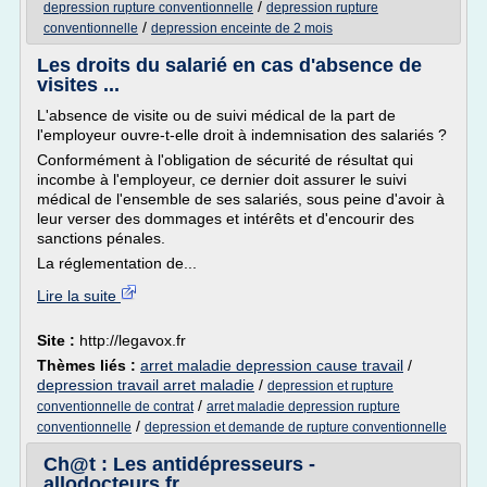
/
depression rupture conventionnelle
depression rupture
/
conventionnelle
depression enceinte de 2 mois
Les droits du salarié en cas d'absence de
visites ...
L'absence de visite ou de suivi médical de la part de
l'employeur ouvre-t-elle droit à indemnisation des salariés ?
Conformément à l'obligation de sécurité de résultat qui
incombe à l'employeur, ce dernier doit assurer le suivi
médical de l'ensemble de ses salariés, sous peine d'avoir à
leur verser des dommages et intérêts et d'encourir des
sanctions pénales.
La réglementation de...
Lire la suite
Site :
http://legavox.fr
Thèmes liés :
arret maladie depression cause travail
/
depression travail arret maladie
/
depression et rupture
/
conventionnelle de contrat
arret maladie depression rupture
/
conventionnelle
depression et demande de rupture conventionnelle
Ch@t : Les antidépresseurs -
allodocteurs.fr