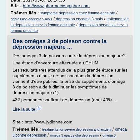
Date:
2017-03-07 10:14:50
Site :
http://www.pharmaciengiphar.com
Thèmes liés :
/
symptome depression chez femme enceinte
/
/
depression enceinte 3 mois
traitement de
depression enceinte 5 mois
/
la depression chez la femme enceinte
depression nerveuse chez la
femme enceinte
Des omégas 3 de poisson contre la
dépression majeure ...
Des omégas 3 de poisson contre la dépression majeure?
Une étude d'envergure effectuée au CHUM
Les résultats très attendus de la plus grande étude sur les
suppléments d'huile de poisson dans la dépression
viennent d'être publiés: la prise de suppléments d'oméga
3 de poisson aide à diminuer les symptômes de
dépression majeure.(1)
432 personnes souffrant de dépression (dont 40%...
Lire la suite
Site :
http://www.jydionne.com
Thèmes liés :
/
omega
treatments for severe depression and anxiety
/
/
3 contre depression
omega 3 epa vs dha depression
omega 3