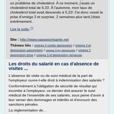
un problème de cholestérol. À ce moment, j'avais un
cholestérol total de 6,33. À l'automne, mon taux de
cholestérol total avait descendu à 5,22! J'ai donc cessé la
prise d'oméga 3 et surprise, 2 semaines plus tard j'étais
extrêmement...
Lire la suite
Site :
http://www.passeportsante.net
Thèmes liés :
/
omega 3 contre depression
omega 3 et
/
/
depression saisonniere
omega 3
omega 3 joy depression
/
depression dose
omega 3 et depression nerveuse
Les droits du salarié en cas d'absence de
visites ...
L'absence de visite ou de suivi médical de la part de
l'employeur ouvre-t-elle droit à indemnisation des salariés ?
Conformément à l'obligation de sécurité de résultat qui
incombe à l'employeur, ce dernier doit assurer le suivi
médical de l'ensemble de ses salariés, sous peine d'avoir à
leur verser des dommages et intérêts et d'encourir des
sanctions pénales.
La réglementation de...