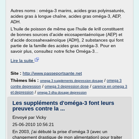
Autres noms : oméga-3 marins, acides gras polyinsaturés,
acides gras à longue chaîne, acides gras oméga-3, AEP,
ADH.
L'huile de poisson de même que l'huile de krill constituent
de bonnes sources d'acide eicosapentaénoïque (AEP) et
d'acide docosahexaénoïque (ADH), 2 substances qui font
partie de la famille des acides gras oméga-3. Pour en
savoir plus, consultez notre fiche Oméga-3...
Lire la suite
Site :
http://www.passeportsante.net
Thèmes liés :
/
omega 3
omega 3 supplements depression dosage
/
/
contre depression
omega 3 depression dose
carence en omega 3
/
et depression
omega 3 dha dosage depression
Les suppléments d'oméga-3 font leurs
preuves contre la ...
Envoyé par Vicky
25-06-2010 10:56:21
En 2003, j'ai débuté la prise d'oméga 3 (avec un
changement drastique de mon alimentation) pour traiter