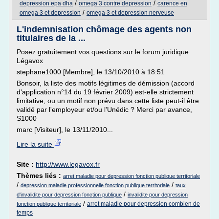
/
/
depression epa dha
omega 3 contre depression
carence en
/
omega 3 et depression
omega 3 et depression nerveuse
L'indemnisation chômage des agents non
titulaires de la ...
Posez gratuitement vos questions sur le forum juridique
Légavox
stephane1000 [Membre], le 13/10/2010 à 18:51
Bonsoir, la liste des motifs légitimes de démission (accord
d'application n°14 du 19 février 2009) est-elle strictement
limitative, ou un motif non prévu dans cette liste peut-il être
validé par l'employeur et/ou l'Unédic ? Merci par avance,
S1000
marc [Visiteur], le 13/11/2010...
Lire la suite
Site :
http://www.legavox.fr
Thèmes liés :
arret maladie pour depression fonction publique territoriale
/
/
depression maladie professionnelle fonction publique territoriale
taux
/
d'invalidite pour depression fonction publique
invalidite pour depression
/
arret maladie pour depression combien de
fonction publique territoriale
temps