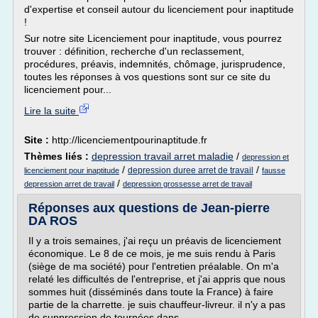
d'expertise et conseil autour du licenciement pour inaptitude
!
Sur notre site Licenciement pour inaptitude, vous pourrez
trouver : définition, recherche d'un reclassement,
procédures, préavis, indemnités, chômage, jurisprudence,
toutes les réponses à vos questions sont sur ce site du
licenciement pour...
Lire la suite
Site :
http://licenciementpourinaptitude.fr
Thèmes liés :
depression travail arret maladie
/
depression et
/
/
depression duree arret de travail
licenciement pour inaptitude
fausse
/
depression arret de travail
depression grossesse arret de travail
Réponses aux questions de Jean-pierre
DA ROS
Il y a trois semaines, j'ai reçu un préavis de licenciement
économique. Le 8 de ce mois, je me suis rendu à Paris
(siège de ma société) pour l'entretien préalable. On m'a
relaté les difficultés de l'entreprise, et j'ai appris que nous
sommes huit (disséminés dans toute la France) à faire
partie de la charrette. je suis chauffeur-livreur. il n'y a pas
de suppression de tournées dans...