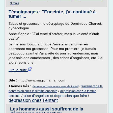
3 mois
Témoignages : "Enceinte, j'ai continué à
fumer ...
Tabac et grossesse : le décryptage de Dominique Charvet,
gynécologue
Anne-Sophie : "J'ai tenté d'arrêter, mais la volonté n'était
pas là"
Je me suis toujours dit que j'arrêterai de fumer en
apprenant ma grossesse. Pour ma première, je fumais
beaucoup avant et j'ai arrêté du jour au lendemain, mais
je faisais des cauchemars , des crises d'angoisses, etc. J'ai
alors repris une...
Lire la suite
Site :
http://www.magicmaman.com
Thèmes liés :
/
traitement de la
depression grossesse arret de travail
/
depression chez la femme enceinte
depression chez la femme
/
crise d'angoisse et depression que faire
/
enceinte
depression chez l enfant
Les hommes aussi souffrent de la