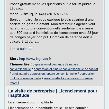
Posez gratuitement vos questions sur le forum juridique
Légavox
marie [Visiteur], le 14/06/2015 à 17:02
Bonjour maitre. Je vous explique je suis salariee d une
societe de garde d enfant. Mon directeur s agence veut
faire une rupture conventionnelle seulement je n aurai
que 300 euros d indiminises de licenciement avec 28 jour
de conges payer non prit. Combien de carence doit je
calculer? Et dans...
Lire la suite
Site :
http://www.legavox.fr
Thèmes liés :
depression et demande de rupture
/
conventionnelle
depression et rupture conventionnelle de contrat
/
/
arret maladie depression rupture conventionnelle
depression
/
arret maladie depression cause
rupture conventionnelle
travail
La visite de préreprise | Licenciement pour
inaptitude
Licenciement pour inaptitude
Licenciement pour inaptitude est le 1er site complet