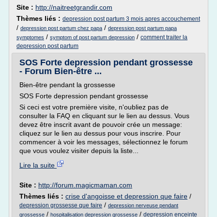
Site :
http://naitreetgrandir.com
Thèmes liés :
depression post partum 3 mois apres accouchement
/
/
depression post partum chez papa
depression post partum papa
/
/
comment traiter la
symptomes
symptom of post partum depression
depression post partum
SOS Forte depression pendant grossesse
- Forum Bien-être ...
Bien-être pendant la grossesse
SOS Forte depression pendant grossesse
Si ceci est votre première visite, n'oubliez pas de
consulter la FAQ en cliquant sur le lien au dessus. Vous
devez être inscrit avant de pouvoir crée un message:
cliquez sur le lien au dessus pour vous inscrire. Pour
commencer à voir les messages, sélectionnez le forum
que vous voulez visiter depuis la liste...
Lire la suite
Site :
http://forum.magicmaman.com
Thèmes liés :
crise d'angoisse et depression que faire
/
/
depression grossesse que faire
depression nerveuse pendant
/
/
depression enceinte
grossesse
hospitalisation depression grossesse