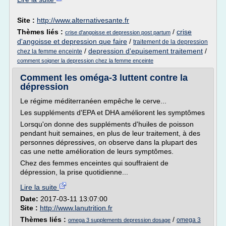
Site :
http://www.alternativesante.fr
Thèmes liés :
/
crise
crise d'angoisse et depression post partum
d'angoisse et depression que faire
/
traitement de la depression
/
depression d'epuisement traitement
/
chez la femme enceinte
comment soigner la depression chez la femme enceinte
Comment les oméga-3 luttent contre la
dépression
Le régime méditerranéen empêche le cerve...
Les suppléments d'EPA et DHA améliorent les symptômes
Lorsqu'on donne des suppléments d'huiles de poisson
pendant huit semaines, en plus de leur traitement, à des
personnes dépressives, on observe dans la plupart des
cas une nette amélioration de leurs symptômes.
Chez des femmes enceintes qui souffraient de
dépression, la prise quotidienne...
Lire la suite
Date:
2017-03-11 13:07:00
Site :
http://www.lanutrition.fr
Thèmes liés :
/
omega 3
omega 3 supplements depression dosage