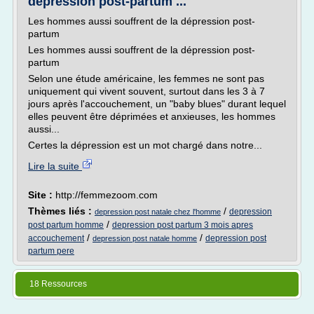
dépression post-partum ...
Les hommes aussi souffrent de la dépression post-
partum
Les hommes aussi souffrent de la dépression post-
partum
Selon une étude américaine, les femmes ne sont pas
uniquement qui vivent souvent, surtout dans les 3 à 7
jours après l'accouchement, un "baby blues" durant lequel
elles peuvent être déprimées et anxieuses, les hommes
aussi...
Certes la dépression est un mot chargé dans notre...
Lire la suite
Site :
http://femmezoom.com
Thèmes liés :
/
depression
depression post natale chez l'homme
/
post partum homme
depression post partum 3 mois apres
/
/
accouchement
depression post
depression post natale homme
partum pere
18 Ressources