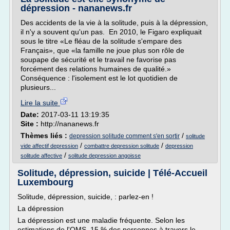
dépression - nananews.fr
Des accidents de la vie à la solitude, puis à la dépression,
il n'y a souvent qu'un pas. En 2010, le Figaro expliquait
sous le titre «Le fléau de la solitude s'empare des
Français», que «la famille ne joue plus son rôle de
soupape de sécurité et le travail ne favorise pas
forcément des relations humaines de qualité.»
Conséquence : l'isolement est le lot quotidien de
plusieurs...
Lire la suite
Date:
2017-03-11 13:19:35
Site :
http://nananews.fr
Thèmes liés :
/
depression solitude comment s'en sortir
solitude
/
/
vide affectif depression
combattre depression solitude
depression
/
solitude affective
solitude depression angoisse
Solitude, dépression, suicide | Télé-Accueil
Luxembourg
Solitude, dépression, suicide, : parlez-en !
La dépression
La dépression est une maladie fréquente. Selon les
estimations de l'OMS, 15 % des personnes à travers le