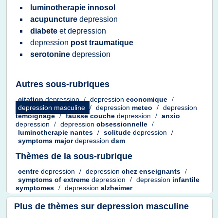
luminotherapie innosol
acupuncture
depression
diabete
et
depression
depression
post traumatique
serotonine
depression
Autres sous-rubriques
citation
depression
/
depression
economique
/
depression masculine
/
depression
meteo
/
depression
temoignage
/
fausse couche
depression
/
anxio
depression
/
depression
obsessionnelle
/
luminotherapie nantes
/
solitude
depression
/
symptoms major
depression
dsm
Thèmes de la sous-rubrique
centre
depression
/
depression
chez enseignants
/
symptoms
of
extreme
depression
/
depression
infantile
symptomes
/
depression
alzheimer
Plus de thèmes sur
depression masculine