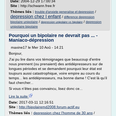
Date:
2004-12-29 17:00:34
Site :
http://schwann.free.fr
Thèmes liés :
/
trouble d'anxiete generalise et depression
depression chez l enfant
/
difference depression
/
/
bipolaire unipolaire
depression
depression unipolaire vs bipolaire
unipolaire bipolaire
Pourquoi un bipolaire ne devrait pas ... -
Maniaco-dépression
maxine17 le Mer 10 Aoû - 14:21
Bonjour,
J'ai pu lire dans vos témoignages que beaucoup d'entre
nous prennent (ou prenaient) des antidépresseurs sur de
longues périodes et se demandent pourquoi leur état est
toujours aussi catastrophique, voire empire au cours du
temps... les antidépresseurs, ma bonne dame ! C'est là qu'il
faut chercher...
Si vous n'êtes pas convaincu, lisez donc ce...
Lire la suite
Date:
2017-03-11 12:16:51
Site :
http://bipolairemd2008.forum-actif.eu
Thèmes liés :
depression chez l'homme de 30 ans
/