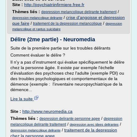
Site :
http://psychiatriinfirmiere.free.fr
Thèmes liés :
/
depression melancolique delirante traitement
/
crise d'angoisse et depression
depression melancolique delirante
que faire
/
/
traitement de la depression melancolique
depression
melancolique et raptus suicidaire
Délire (2me partie) - Neuromedia
Suite de la première partie sur les troubles délirants
Comment évaluer le délire ?
Il n'y a pas d'instrument qui évalue spécifiquement le délire
chez la personne âgée. Il existe par exemple l'échelle
d'évaluation des psychoses chez l'adulte (exemple PDI) ou
des troubles psychologiques et comportementaux de la
démence (exemple : l'inventaire neuropsychiatrique de la
démence...
Lire la suite
Site :
http://www.neuromedia.ca
Thèmes liés :
/
depression delirante personne agee
depression
/
/
melancolique delirante traitement
depression avec idees delirantes
/
traitement de la depression
depression melancolique delirante
chez la personne agee