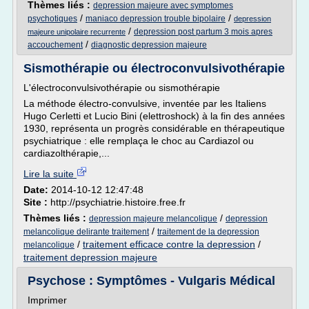
Thèmes liés :
depression majeure avec symptomes
/
/
psychotiques
maniaco depression trouble bipolaire
depression
/
depression post partum 3 mois apres
majeure unipolaire recurrente
/
accouchement
diagnostic depression majeure
Sismothérapie ou électroconvulsivothérapie
L'électroconvulsivothérapie ou sismothérapie
La méthode électro-convulsive, inventée par les Italiens
Hugo Cerletti et Lucio Bini (elettroshock) à la fin des années
1930, représenta un progrès considérable en thérapeutique
psychiatrique : elle remplaça le choc au Cardiazol ou
cardiazolthérapie,...
Lire la suite
Date:
2014-10-12 12:47:48
Site :
http://psychiatrie.histoire.free.fr
Thèmes liés :
/
depression majeure melancolique
depression
/
melancolique delirante traitement
traitement de la depression
/
traitement efficace contre la depression
/
melancolique
traitement depression majeure
Psychose : Symptômes - Vulgaris Médical
Imprimer