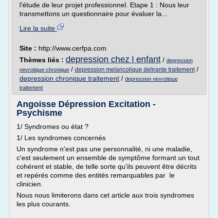
l'étude de leur projet professionnel. Etape 1 : Nous leur
transmettons un questionnaire pour évaluer la...
Lire la suite
Site :
http://www.cerfpa.com
depression chez l enfant
Thèmes liés :
/
depression
/
/
depression melancolique delirante traitement
nevrotique chronique
depression chronique traitement
/
depression nevrotique
traitement
Angoisse Dépression Excitation -
Psychisme
1/ Syndromes ou état ?
1/ Les syndromes concernés
Un syndrome n'est pas une personnalité, ni une maladie,
c'est seulement un ensemble de symptôme formant un tout
cohérent et stable, de telle sorte qu'ils peuvent être décrits
et repérés comme des entités remarquables par le
clinicien.
Nous nous limiterons dans cet article aux trois syndromes
les plus courants.