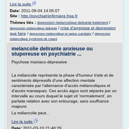
Lire la suite
Date:
2011-09-04 14:05:07
Site :
http://psychiatriinfirmiere.free.fr
Thèmes liés :
/
depression melancolique delirante traitement
/
crise d'angoisse et depression
depression melancolique delirante
que faire
/
/
depression melancolique et raptus suicidaire
depression
melancolique syndrome de cotard
melancolie delirante anxieuse ou
stuporeuse en psychiatrie ...
Psychose maniaco-dépressive
La mélancolie représente la phase d'humeur triste et de
sentiments dépressifs d'une affection mentale
caractérisée par l'alternance d'accès mélancoliques et
d'accès maniaques. Ces accès aigus sont séparés par un
intervalle au cours duquel le sujet vit 'normalement', en
parfaite relation avec son entourage, sans souffrance
majeure.
La mélancolie peut...
Lire la suite
Date:
2011-03-10 21:48:29