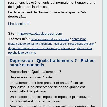
ressentons les événements qui normalement engendrent
de la joie ou de la tristesse.
Le dérèglement de l'humeur, caractéristique de l'état
dépressif,...
Lire la suite
Site :
http://www.etat-depressif.com
Thèmes liés :
/
depression
depression avec idees delirantes
/
/
melancolique delirante traitement
depression melancolique delirante
/
depression majeure avec symptomes psychotiques
depression
psychotique delirante
Dépression - Quels traitements ? - Fiches
santé et conseils
Dépression 4. Quels traitements ?
Dépression Le Figaro Santé
Le traitement doit être prescrit et encadré par un
spécialiste . Une observance de bonne qualité est
essentielle à la guérison
Un épisode dépressif impose le repos, le plus souvent
dans le cadre d'un arrêt de travail.
Dans les dépressions légères, un traitement ambulatoire