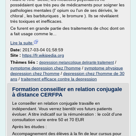
possédaient que très peu de médicaments pour soigner les
pathologies mentales (l' opium ou l'un de ses dérivés, le
chloral , les barbituriques , le bromure ). Ils se révélaient
très toxiques et inefficaces.
Ce furent en grande partie des traitements de choc dont on
a fait usage comme le...
Lire la suite
Date:
2017-03-04 01:58:59
Site :
https://fr.wikipedia.org
Thèmes liés :
/
depression melancolique delirante traitement
symptome depression chez l'homme
/
symptome physique
depression chez l'homme
/
depression chez l'homme de 30
ans
/
traitement efficace contre la depression
Formation conseiller en relation conjugale
à distance CERFPA
Le conseiller en relation conjugale travaille en
indépendant. Vous verrez bientôt vos futurs patients
évoluer. A titre indicatif sur la rémunération : le coût d'une
consultation varie entre 50 et 70 EUR
Après les études :
Accompagnement des élèves à la fin de leur cursus pour