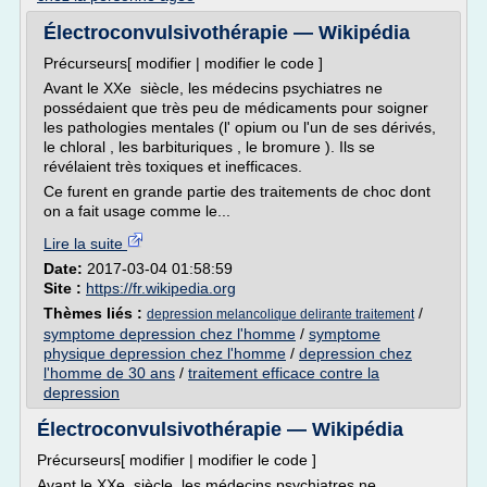
Électroconvulsivothérapie — Wikipédia
Précurseurs[ modifier | modifier le code ]
Avant le XXe siècle, les médecins psychiatres ne
possédaient que très peu de médicaments pour soigner
les pathologies mentales (l' opium ou l'un de ses dérivés,
le chloral , les barbituriques , le bromure ). Ils se
révélaient très toxiques et inefficaces.
Ce furent en grande partie des traitements de choc dont
on a fait usage comme le...
Lire la suite
Date:
2017-03-04 01:58:59
Site :
https://fr.wikipedia.org
Thèmes liés :
/
depression melancolique delirante traitement
symptome depression chez l'homme
/
symptome
physique depression chez l'homme
/
depression chez
l'homme de 30 ans
/
traitement efficace contre la
depression
Électroconvulsivothérapie — Wikipédia
Précurseurs[ modifier | modifier le code ]
Avant le XXe siècle, les médecins psychiatres ne